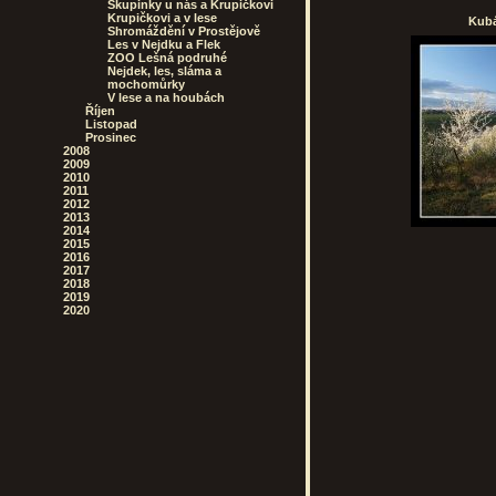
Skupinky u nás a Krupičkovi
Krupičkovi a v lese
Kubá
Shromáždění v Prostějově
Les v Nejdku a Flek
ZOO Lešná podruhé
Nejdek, les, sláma a
mochomůrky
V lese a na houbách
Říjen
Listopad
Prosinec
2008
2009
2010
2011
2012
2013
2014
2015
2016
2017
2018
2019
2020