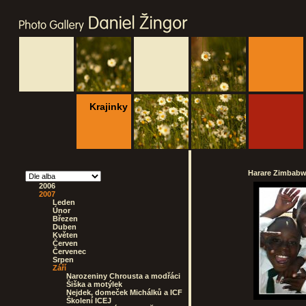
Krajinky
Harare Zimbabwe
2006
2007
Leden
Únor
Březen
Duben
Květen
Červen
Červenec
Srpen
Září
Narozeniny Chrousta a modřáci
Šiška a motýlek
Nejdek, domeček Michálků a ICF
Školení ICEJ