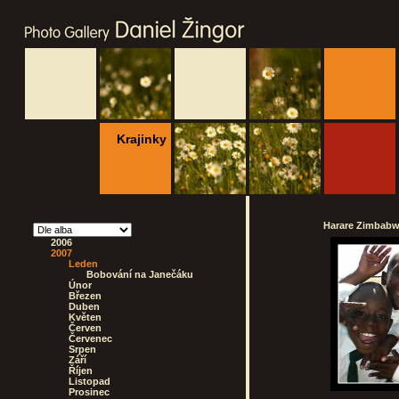
Krajinky
Harare Zimbabwe
2006
2007
Leden
Bobování na Janečáku
Únor
Březen
Duben
Květen
Červen
Červenec
Srpen
Září
Říjen
Listopad
Prosinec