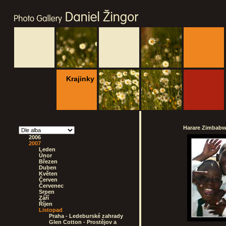
Krajinky
Harare Zimbabwe
2006
2007
Leden
Únor
Březen
Duben
Květen
Červen
Červenec
Srpen
Září
Říjen
Listopad
Praha - Ledeburské zahrady
Glen Cotton - Prostějov a