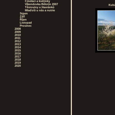
Čmeláci a květinky
Víkendovka Bělotín 2007
Kubá
Těstoviny u Havránků
Mlaďoši u nás a nutrie
Srpen
Září
Říjen
Listopad
Prosinec
2008
2009
2010
2011
2012
2013
2014
2015
2016
2017
2018
2019
2020