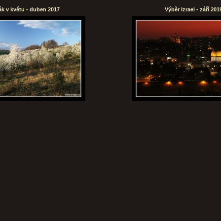
k v květu - duben 2017
Výběr Izrael - září 201