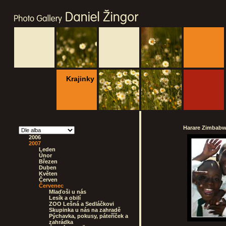
Krajinky
Harare Zimbabwe
2006
2007
Leden
Únor
Březen
Duben
Květen
Červen
Červenec
Mlaďoši u nás
Lesík a obilí
ZOO Lešná a Sedláčkovi
Skupinka u nás na zahradě
Pýchavka, pokusy, páteříček a
zahrádka