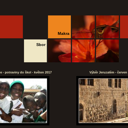
Makra
Sbor
 - potraviny do škol - květen 2017
Výběr Jeruzalém - červen