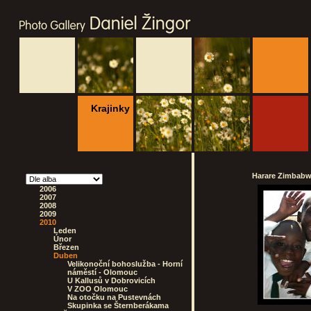
Krajinky
Harare Zimbabwe
2006
2007
2008
2009
2010
Leden
Únor
Březen
Duben
Velikonoční bohoslužba - Horní
náměstí - Olomouc
U Kallusů v Dobrovicích
V ZOO Olomouc
Na otočku na Pustevnách
Skupinka se Šternberákama