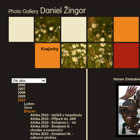
Krajinky
Harare Zimbabwe
2006
2007
2008
2009
2010
Leden
Únor
Březen
Afrika 2010 - letiště v Istambulu
Afrika 2010 - Příjezd do JAR
Afrika 2010 - Entabeni I. - lvi
Afrika 2010 - Entabeni II. -
chodec a nosorožci
Afrika 2010 - Entabeni III. -
náhorní plošina