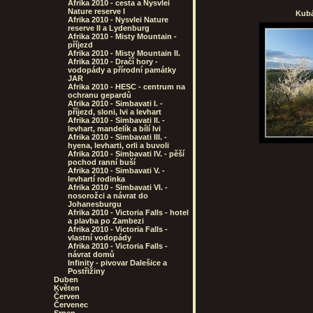
Afrika 2010 - cesta a Nysvlei
Nature reserve I
Kubá
Afrika 2010 - Nysvlei Nature
reserve II a Lydenburg
Afrika 2010 - Misty Mountain -
příjezd
Afrika 2010 - Misty Mountain II.
Afrika 2010 - Dračí hory -
vodopády a přírodní památky
JAR
Afrika 2010 - HESC - centrum na
ochranu gepardů
Afrika 2010 - Simbavati I. -
příjezd, sloni, lvi a levhart
Afrika 2010 - Simbavati II. -
levhart, mandelík a bílí lvi
Afrika 2010 - Simbavati III. -
hyena, levharti, orli a buvoli
Afrika 2010 - Simbavati IV. - pěší
pochod ranní buší
Afrika 2010 - Simbavati V. -
levhartí rodinka
Afrika 2010 - Simbavati VI. -
nosorožci a návrat do
Johanesburgu
Afrika 2010 - Victoria Falls - hotel
a plavba po Zambezi
Afrika 2010 - Victoria Falls -
vlastní vodopády
Afrika 2010 - Victoria Falls -
návrat domů
Infinity - pivovar Dalešice a
Postřižiny
Duben
Květen
Červen
Červenec