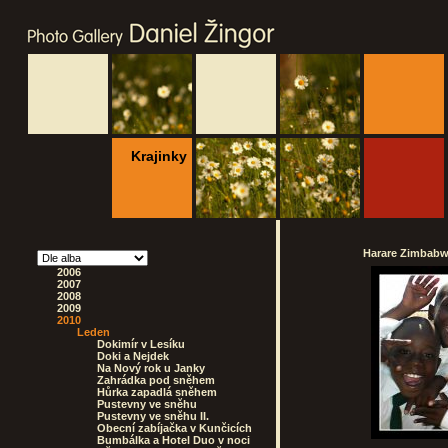
Krajinky
Harare Zimbabwe
2006
2007
2008
2009
2010
Leden
Dokimír v Lesíku
Doki a Nejdek
Na Nový rok u Janky
Zahrádka pod sněhem
Hůrka zapadlá sněhem
Pustevny ve sněhu
Pustevny ve sněhu II.
Obecní zabíjačka v Kunčicích
Bumbálka a Hotel Duo v noci