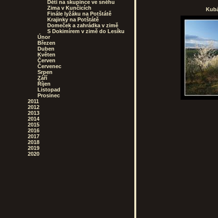
Děti na skupince ve sněhu
Zima v Kunčicích
Kubá
Finále lyžáku na Potštátě
Krajinky na Potštátě
Domeček a zahrádka v zimě
S Dokimírem v zimě do Lesíku
Únor
Březen
Duben
Květen
Červen
Červenec
Srpen
Září
Říjen
Listopad
Prosinec
2011
2012
2013
2014
2015
2016
2017
2018
2019
2020