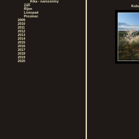
Kika - narozeniny
Září
Kubá
Říjen
Listopad
Prosinec
2009
2010
2011
2012
2013
2014
2015
2016
2017
2018
2019
2020