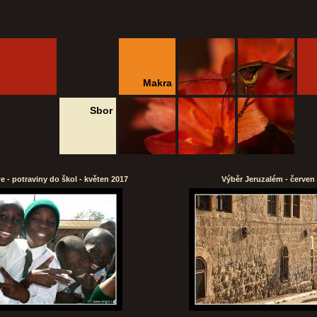
Makra
Sbor
 - potraviny do škol - květen 2017
Výběr Jeruzalém - červen