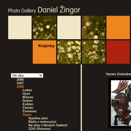
Krajinky
Harare Zimbabwe
2006
2007
2008
Leden
Únor
Březen
Duben
Květen
Červen
Červenec
Srpen
Stavíme plot
Ráďa v nemocnici
Na ryby v Nových Sadech
ZOO Olomouc