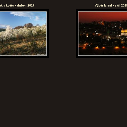
k v květu - duben 2017
Výběr Izrael - září 201