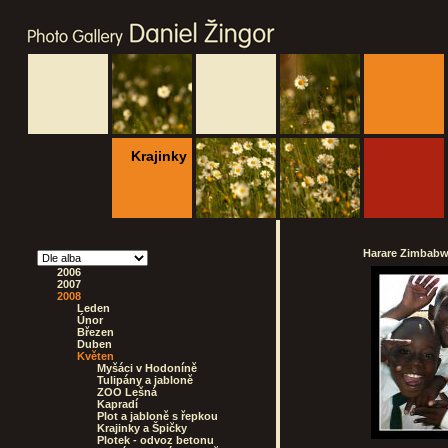
Krajinky
Harare Zimbabwe
2006
2007
2008
Leden
Únor
Březen
Duben
Květen
Myšáci v Hodoníně
Tulipány a jabloně
ZOO Lešná
Kapradí
Plot a jabloně s řepkou
Krajinky a Špičky
Plotek - odvoz betonu