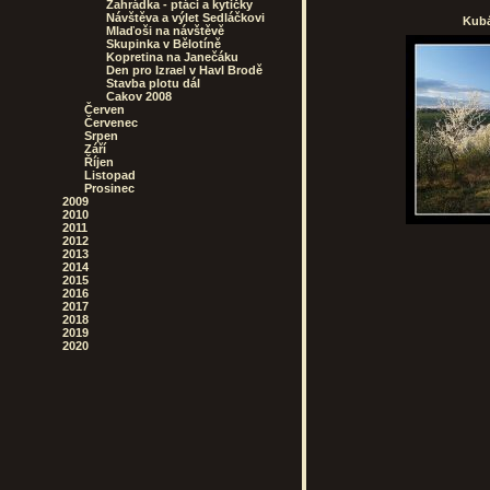
Zahrádka - ptáci a kytičky
Návštěva a výlet Sedláčkovi
Kubá
Mlaďoši na návštěvě
Skupinka v Bělotíně
Kopretina na Janečáku
Den pro Izrael v Havl Brodě
Stavba plotu dál
Cakov 2008
Červen
Červenec
Srpen
Září
Říjen
Listopad
Prosinec
2009
2010
2011
2012
2013
2014
2015
2016
2017
2018
2019
2020