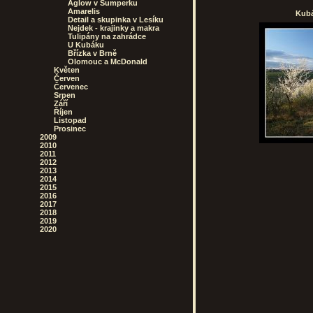
Aglow v Šumperku
Amarelis
Kubá
Detail a skupinka v Lesíku
Nejdek - krajinky a makra
Tulipány na zahrádce
U Kubáku
Břízka v Brně
Olomouc a McDonald
Květen
Červen
Červenec
Srpen
Září
Říjen
Listopad
Prosinec
2009
2010
2011
2012
2013
2014
2015
2016
2017
2018
2019
2020