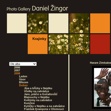
Krajinky
Harare Zimbabwe
2006
2007
2008
Leden
Únor
Březen
Duben
Jíva a břízky v Nejdku
Včelky na zahrádce
Jaro, ptáčci a Gočaltovští
Blatouchy v Nejdku
Květinky na zahrádce
Kunčice
Kytičky v Nejdku a na zahrádce
Fratišek Krampota v Olomouci