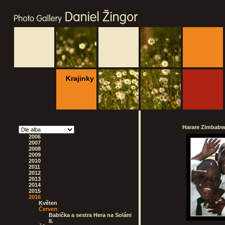
Krajinky
Harare Zimbabwe
2006
2007
2008
2009
2010
2011
2012
2013
2014
2015
2016
Květen
Červen
Babička a sestra Hera na Soláni
II.