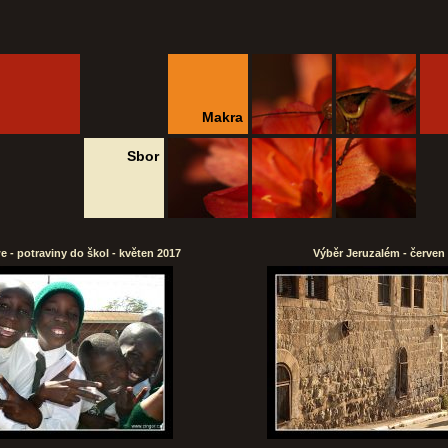
Makra
Sbor
 - potraviny do škol - květen 2017
Výběr Jeruzalém - červen