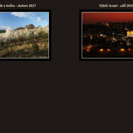
k v květu - duben 2017
Výběr Izrael - září 201