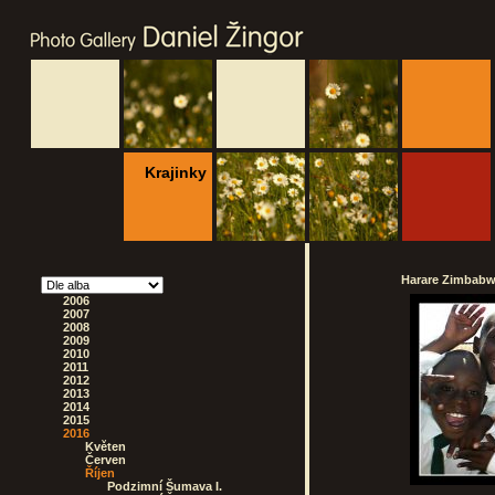
Krajinky
Harare Zimbabwe
2006
2007
2008
2009
2010
2011
2012
2013
2014
2015
2016
Květen
Červen
Říjen
Podzimní Šumava I.