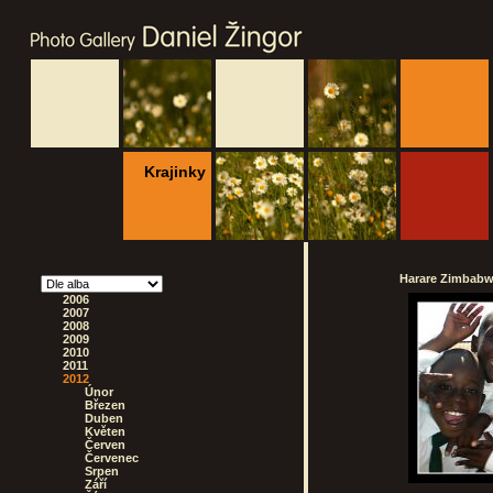
Krajinky
Harare Zimbabwe
2006
2007
2008
2009
2010
2011
2012
Únor
Březen
Duben
Květen
Červen
Červenec
Srpen
Září