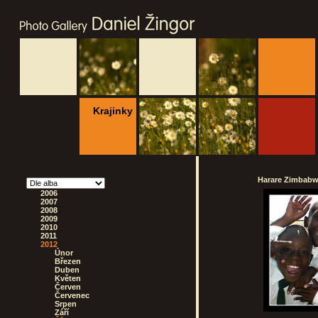
Krajinky
Harare Zimbabwe
2006
2007
2008
2009
2010
2011
2012
Únor
Březen
Duben
Květen
Červen
Červenec
Srpen
Září