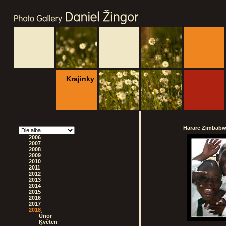
Krajinky
Harare Zimbabwe
2006
2007
2008
2009
2010
2011
2012
2013
2014
2015
2016
2017
2018
Únor
Květen