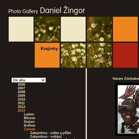
Krajinky
Harare Zimbabwe
2006
2007
2008
2009
2010
2011
2012
2013
Leden
Březen
Duben
Květen
Červen
Zakynthos - odlet a přílet
Zakynthos - svítání