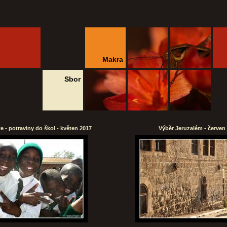
Makra
Sbor
 - potraviny do škol - květen 2017
Výběr Jeruzalém - červen