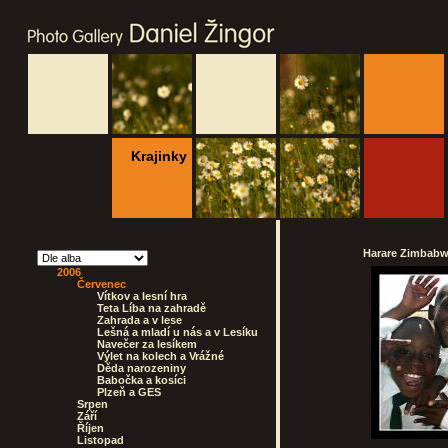
Krajinky
Harare Zimbabwe
2006
Červenec
Vítkov a lesní hra
Teta Líba na zahradě
Zahrada a v lese
Lešná a mladí u nás a v Lesíku
Navečer za lesíkem
Výlet na kolech a Vrážné
Děda narozeniny
Babočka a kosíci
Plzeň a GES
Srpen
Září
Říjen
Listopad