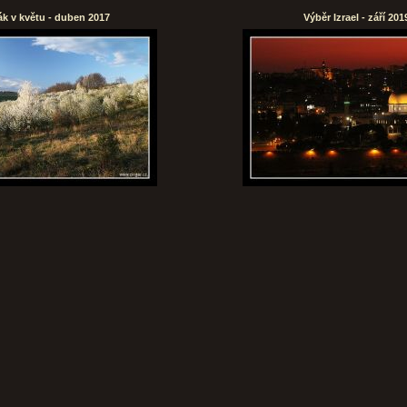
k v květu - duben 2017
Výběr Izrael - září 201