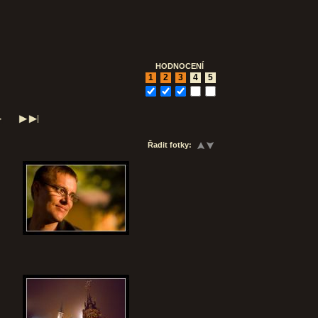
HODNOCENÍ
1
2
3
4
5
Řadit fotky: