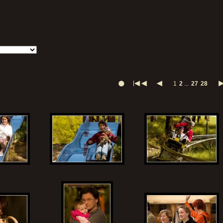
1
2
...
27
28