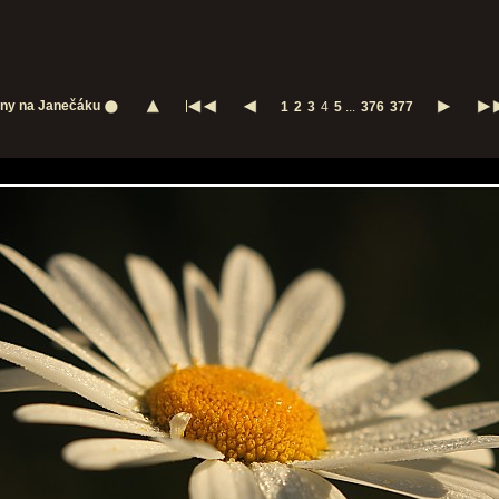
iny na Janečáku
1
2
3
4
5
...
376
377