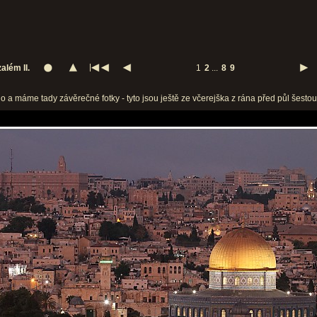
zalém II.
1
2
...
8
9
o a máme tady závěrečné fotky - tyto jsou ještě ze včerejška z rána před půl šestou.