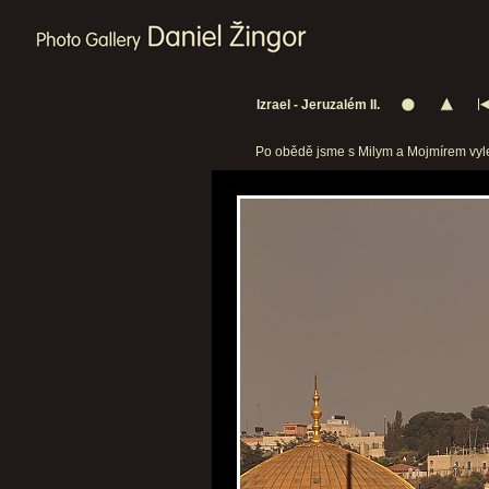
Izrael - Jeruzalém II.
Po obědě jsme s Milym a Mojmírem vylez