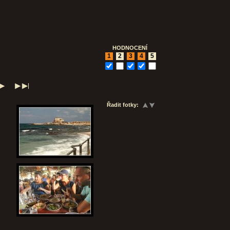
HODNOCENÍ
1
2
3
4
5
Řadit fotky: