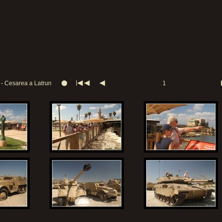
l - Cesarea a Latrun
1