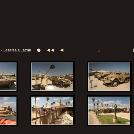
l - Cesarea a Latrun
1