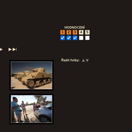
HODNOCENÍ
1
2
3
4
5
Řadit fotky: