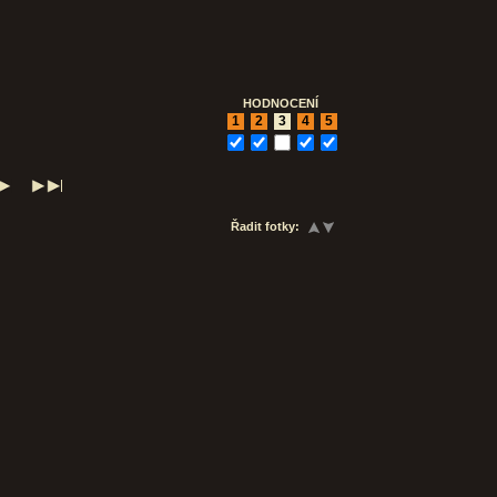
HODNOCENÍ
1
2
3
4
5
Řadit fotky: