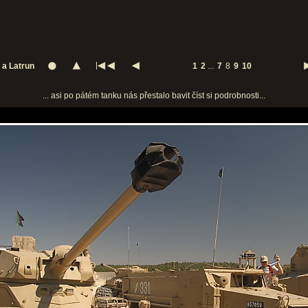
 a Latrun
1
2
...
7
8
9
10
... asi po pátém tanku nás přestalo bavit číst si podrobnosti...