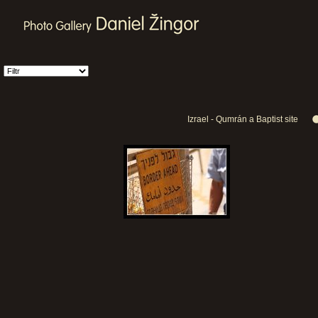
Izrael - Qumrán a Baptist site