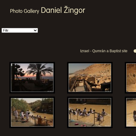
Izrael - Qumrán a Baptist site