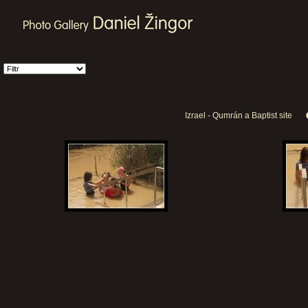
Izrael - Qumrán a Baptist site