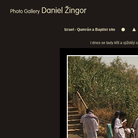
Izrael - Qumrán a Baptist site
I dnes se tady křtí a sjíždějí