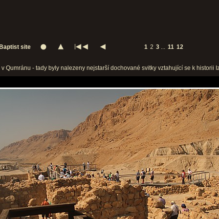
Baptist site
1
2
3
...
11
12
e v Qumránu - tady byly nalezeny nejstarší dochované svitky vztahující se k historii Iz