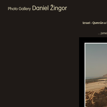
Izrael - Qumrán a 
... jsm