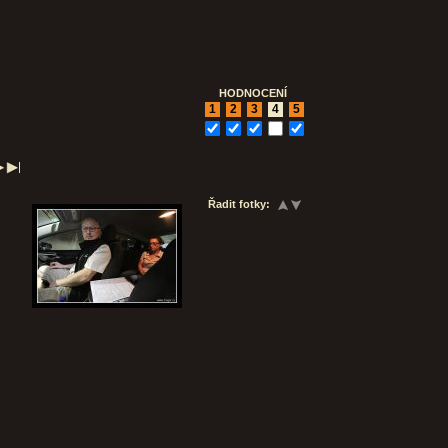
HODNOCENÍ
1
2
3
4
5
Řadit fotky: