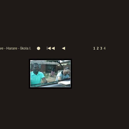
 - Harare - škola I.
1
2
3
4