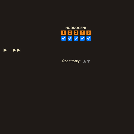
HODNOCENÍ
1
2
3
4
5
Řadit fotky: