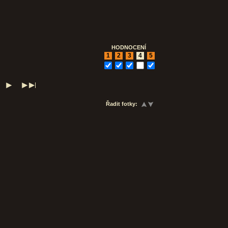
HODNOCENÍ
1
2
3
4
5
Řadit fotky: