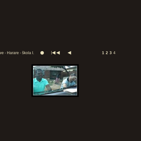
 - Harare - škola I.
1
2
3
4