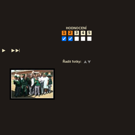
HODNOCENÍ
1
2
3
4
5
Řadit fotky: