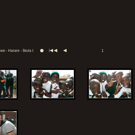
e - Harare - škola I.
1