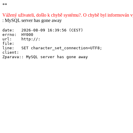
**
Vážený uživateli, došlo k chybě systému?. O chybě byl informován 
: MySQL server has gone away
date:   2026-08-09 16:39:56 (CEST)

errno:  HY000

url:    http://:

file:   

line:   SET character_set_connection=UTF8;

client: 
