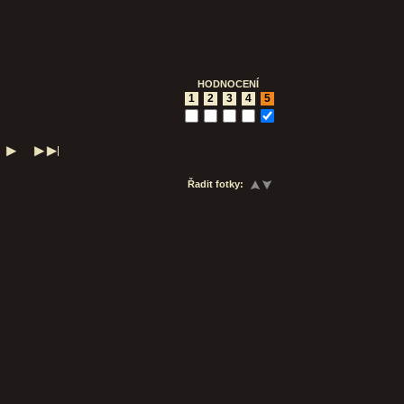
HODNOCENÍ
1
2
3
4
5
Řadit fotky: