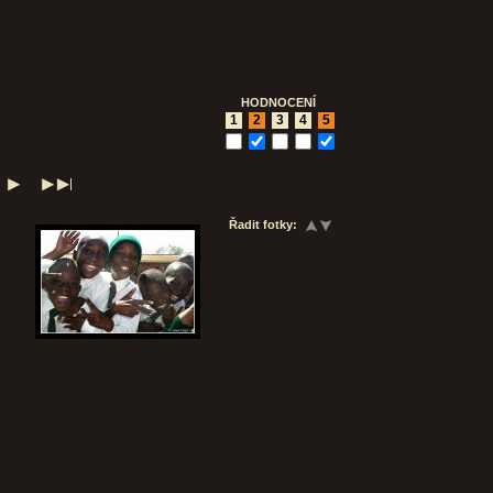
HODNOCENÍ
1
2
3
4
5
Řadit fotky: