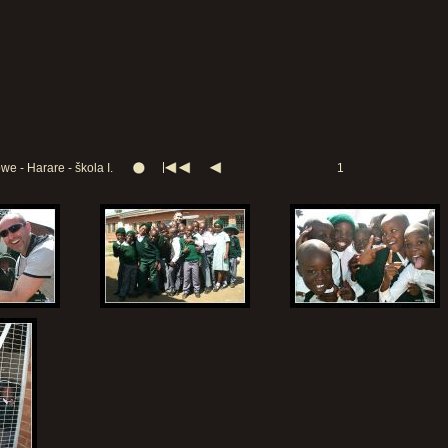
e - Harare - škola I.
1