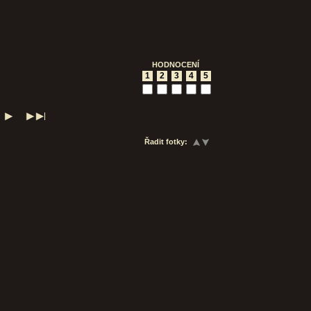
HODNOCENÍ
1
2
3
4
5
Řadit fotky: