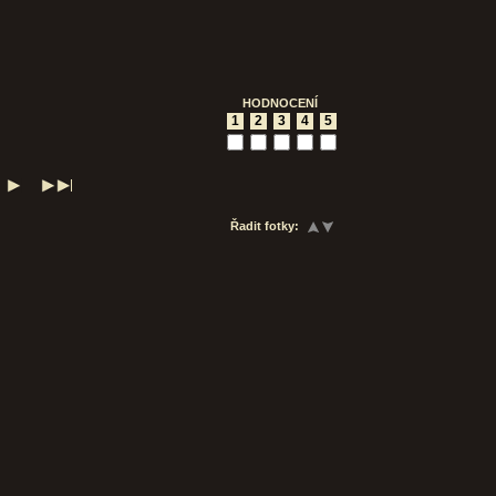
HODNOCENÍ
1
2
3
4
5
Řadit fotky: