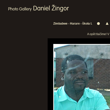
Zimbabwe - Harare - škola I.
A opět tlačíme! V