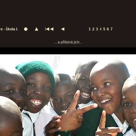
 - škola I.
1
2
3
4
5
6
7
... a přibývá jich...