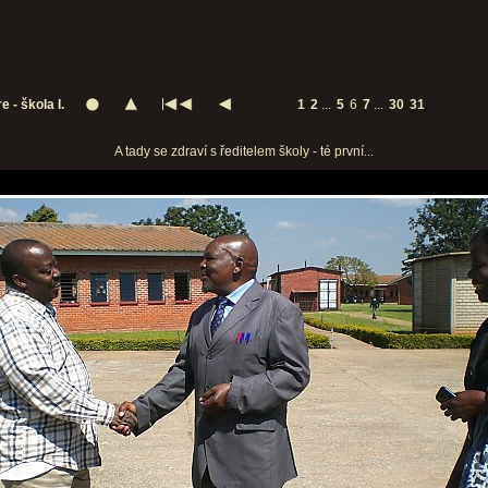
 - škola I.
1
2
...
5
6
7
...
30
31
A tady se zdraví s ředitelem školy - té první...