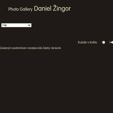
Kubák v květu
Zadaným podmínkám neodpovídá žádný obrázek