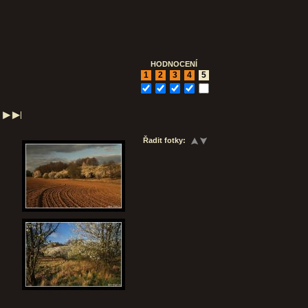
HODNOCENÍ
1
2
3
4
5
Řadit fotky: