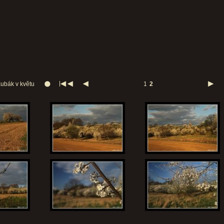
ubák v květu
1
2