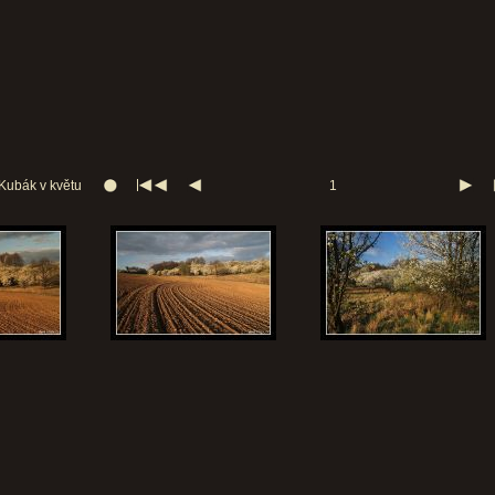
Kubák v květu
1