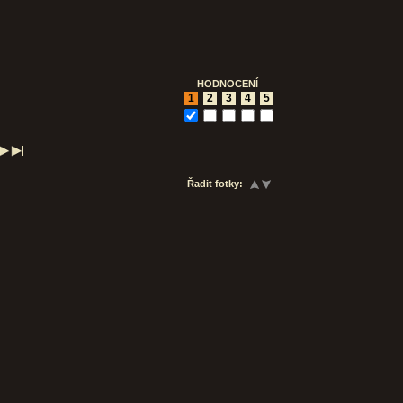
HODNOCENÍ
1
2
3
4
5
Řadit fotky: