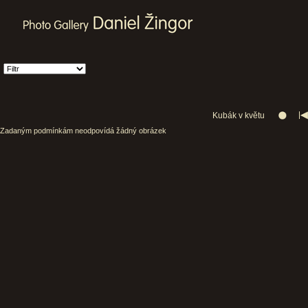
Kubák v květu
Zadaným podmínkám neodpovídá žádný obrázek