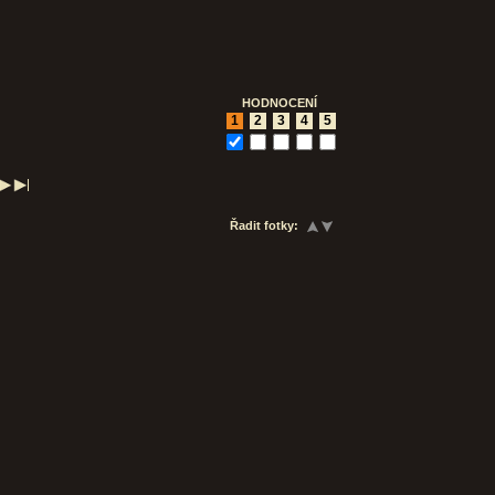
HODNOCENÍ
1
2
3
4
5
Řadit fotky: