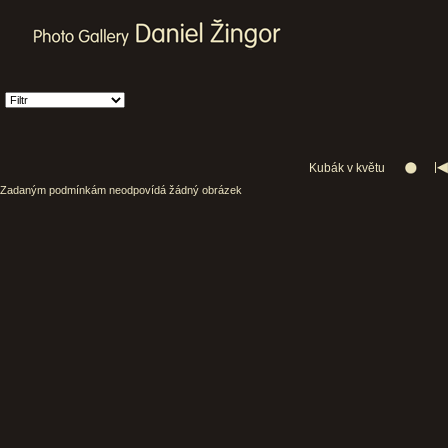
Kubák v květu
Zadaným podmínkám neodpovídá žádný obrázek