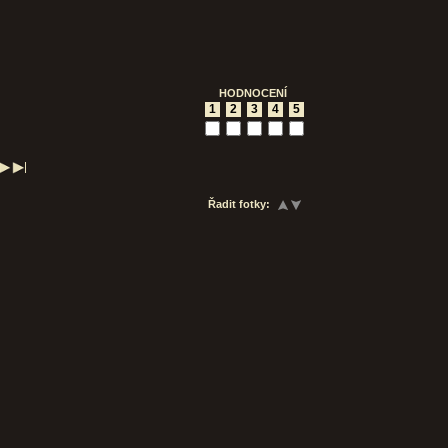
HODNOCENÍ
1
2
3
4
5
Řadit fotky: